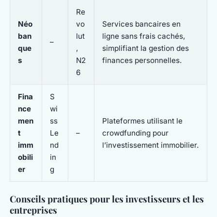
Re
Néo
vo
Services bancaires en
ban
lut
ligne sans frais cachés,
–
que
,
simplifiant la gestion des
s
N2
finances personnelles.
6
Fina
S
nce
wi
men
ss
Plateformes utilisant le
t
Le
–
crowdfunding pour
imm
nd
l’investissement immobilier.
obili
in
er
g
Conseils pratiques pour les investisseurs et les
entreprises