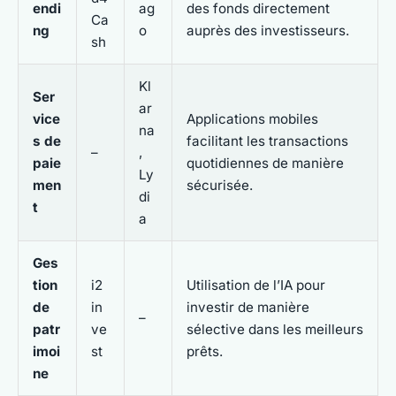
endi
ag
des fonds directement
Ca
ng
o
auprès des investisseurs.
sh
Kl
Ser
ar
vice
Applications mobiles
na
s de
facilitant les transactions
–
,
paie
quotidiennes de manière
Ly
men
sécurisée.
di
t
a
Ges
tion
i2
Utilisation de l’IA pour
de
in
investir de manière
–
patr
ve
sélective dans les meilleurs
imoi
st
prêts.
ne