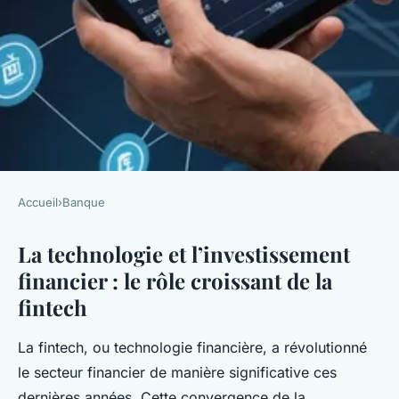
Accueil
›
Banque
BANQUE
La technologie et l’investissement
La technologie et
financier : le rôle croissant de la
l'investissement financier : le
fintech
rôle croissant de la fintech
La fintech, ou technologie financière, a révolutionné
Antoine
•
7 novembre 2024
•
6 min de lecture
le secteur financier de manière significative ces
dernières années. Cette convergence de la