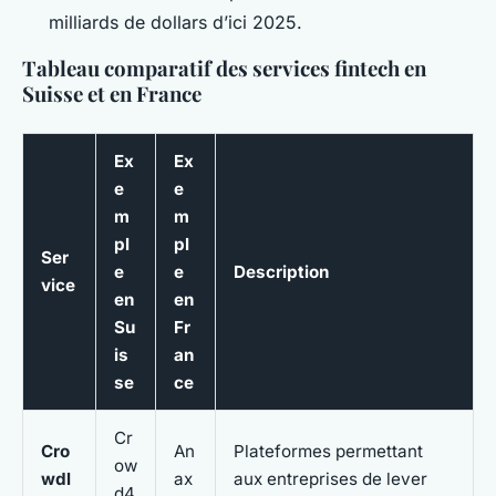
milliards de dollars d’ici 2025.
Tableau comparatif des services fintech en
Suisse et en France
Ex
Ex
e
e
m
m
pl
pl
Ser
e
e
Description
vice
en
en
Su
Fr
is
an
se
ce
Cr
Cro
An
Plateformes permettant
ow
wdl
ax
aux entreprises de lever
d4